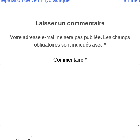
réparation de vérin hydraulique
animé !
de
!
l’article
Laisser un commentaire
Votre adresse e-mail ne sera pas publiée.
Les champs
obligatoires sont indiqués avec
*
Commentaire
*