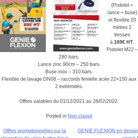
(Pistolet +
lance + buse)
et flexible 20
mètres 2
tresses
à
169€ HT
.
Pistolet M22 –
280 bars.
Lance zinc 90cm – 250 bars.
Buse inox – 310 bars.
Flexible de lavage DN08 – raccords femelle acier 22×150 aux
2 extrémités.
Offres valables du 01/12/2021 au 28/02/2022.
Posted in
Non classé
Navigation
Offres promotionnelles sur la
GENIE FLEXION en dessin